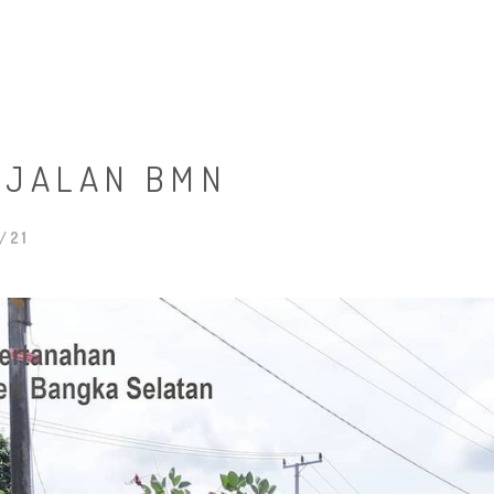
HOME
TENTANG K
 JALAN BMN
/21